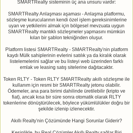
SMARTRealty sisteminin üç ana unsuru vardır:
SMARTRealty Anlaşması aşaması - Anlaşma platformu,
sözleşme kurucularının kendi özel işlem gereksinimlerine
uyan ve yetkilerini almak için bölgesel mevzuata uygun
SMARTRealty mantıklı sözleşmeler yapmasını mümkün
kılan bir şablon tekniğinden oluşur.
Platform listesi SMARTRealty - SMARTRealty'nin platform
kaydı Mülk sahiplerinin evlerini satılık ya da kiralık olarak
listelemelerini sağlar ve bu listeyi web üzerinden farklı
emlak ve leasing satış sitelerine dağıtacaktır.
Token RLTY - Token RLTY SMARTRealty akıllı sözleşme ile
kullanım için resmi bir SMARTRealty jetonu olabilir.
Ödemeler, ana para birimi dahilinde üretilebilir (kripto ve
fiat), ancak kısa bir süre sonra otomatik olarak RLTY
tokenlerine dönüştürülecek, böylece yükümlülükler doğru bir
şekilde izlenip izlenecektir.
Akıllı Realty'nin Çözümünde Hangi Sorunlar Giderir?
Kesinlikle, bu Real Çözümler Akıllı Realty sağlar Biri