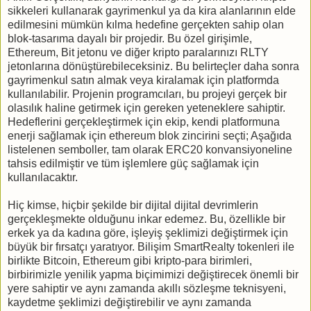
sikkeleri kullanarak gayrimenkul ya da kira alanlarının elde
edilmesini mümkün kılma hedefine gerçekten sahip olan
blok-tasarıma dayalı bir projedir. Bu özel girişimle,
Ethereum, Bit jetonu ve diğer kripto paralarınızı RLTY
jetonlarına dönüştürebileceksiniz. Bu belirteçler daha sonra
gayrimenkul satın almak veya kiralamak için platformda
kullanılabilir. Projenin programcıları, bu projeyi gerçek bir
olasılık haline getirmek için gereken yeteneklere sahiptir.
Hedeflerini gerçekleştirmek için ekip, kendi platformuna
enerji sağlamak için ethereum blok zincirini seçti; Aşağıda
listelenen semboller, tam olarak ERC20 konvansiyoneline
tahsis edilmiştir ve tüm işlemlere güç sağlamak için
kullanılacaktır.
Hiç kimse, hiçbir şekilde bir dijital dijital devrimlerin
gerçekleşmekte olduğunu inkar edemez. Bu, özellikle bir
erkek ya da kadına göre, işleyiş şeklimizi değiştirmek için
büyük bir fırsatçı yaratıyor. Bilişim SmartRealty tokenleri ile
birlikte Bitcoin, Ethereum gibi kripto-para birimleri,
birbirimizle yenilik yapma biçimimizi değiştirecek önemli bir
yere sahiptir ve aynı zamanda akıllı sözleşme teknisyeni,
kaydetme şeklimizi değiştirebilir ve aynı zamanda